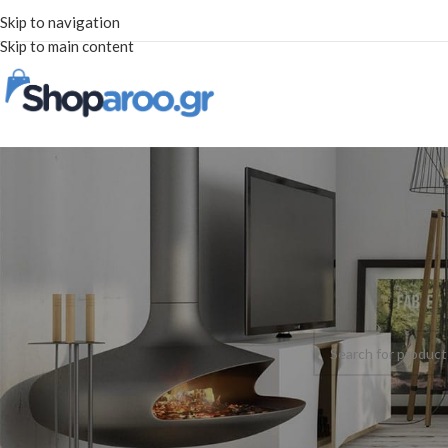
Skip to navigation
Skip to main content
STOCK STATUS
Home
Artezan
On sale
No products were fo
In stock